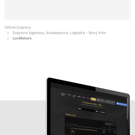
Orlové Dopravy
Dopravní Agentury, Autodoprava, Logistika - Nový Knín
LevMotors