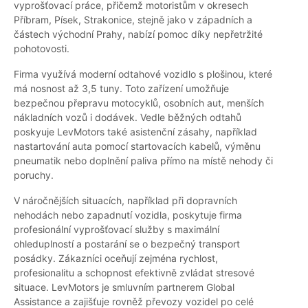
vyprošťovací práce, přičemž motoristům v okresech
Příbram, Písek, Strakonice, stejně jako v západních a
částech východní Prahy, nabízí pomoc díky nepřetržité
pohotovosti.
Firma využívá moderní odtahové vozidlo s plošinou, které
má nosnost až 3,5 tuny. Toto zařízení umožňuje
bezpečnou přepravu motocyklů, osobních aut, menších
nákladních vozů i dodávek. Vedle běžných odtahů
poskyuje LevMotors také asistenční zásahy, například
nastartování auta pomocí startovacích kabelů, výměnu
pneumatik nebo doplnění paliva přímo na místě nehody či
poruchy.
V náročnějších situacích, například při dopravních
nehodách nebo zapadnutí vozidla, poskytuje firma
profesionální vyprošťovací služby s maximální
ohleduplností a postarání se o bezpečný transport
posádky. Zákazníci oceňují zejména rychlost,
profesionalitu a schopnost efektivně zvládat stresové
situace. LevMotors je smluvním partnerem Global
Assistance a zajišťuje rovněž převozy vozidel po celé