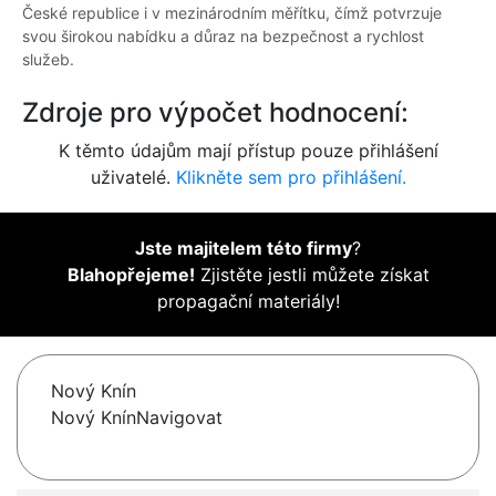
České republice i v mezinárodním měřítku, čímž potvrzuje
svou širokou nabídku a důraz na bezpečnost a rychlost
služeb.
Zdroje pro výpočet hodnocení:
K těmto údajům mají přístup pouze přihlášení
uživatelé.
Klikněte sem pro přihlášení.
Jste majitelem této firmy
?
Blahopřejeme!
Zjistěte jestli můžete získat
propagační materiály!
Nový Knín
Nový KnínNavigovat