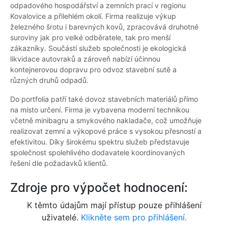
odpadového hospodářství a zemních prací v regionu
Kovalovice a přilehlém okolí. Firma realizuje výkup
železného šrotu i barevných kovů, zpracovává druhotné
suroviny jak pro velké odběratele, tak pro menší
zákazníky. Součástí služeb společnosti je ekologická
likvidace autovraků a zároveň nabízí účinnou
kontejnerovou dopravu pro odvoz stavební sutě a
různých druhů odpadů.
Do portfolia patří také dovoz stavebních materiálů přímo
na místo určení. Firma je vybavena moderní technikou
včetně minibagru a smykového nakladače, což umožňuje
realizovat zemní a výkopové práce s vysokou přesností a
efektivitou. Díky širokému spektru služeb představuje
společnost spolehlivého dodavatele koordinovaných
řešení dle požadavků klientů.
Zdroje pro výpočet hodnocení:
K těmto údajům mají přístup pouze přihlášení
uživatelé.
Klikněte sem pro přihlášení.