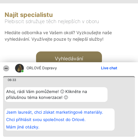
Najít specialistu
Plebiscit sdružuje těch nejlepších v oboru
Hledáte odborníka ve Vašem okolí? Vyzkoušejte naše
vyhledávání. Využívejte pouze ty nejlepší služby!
Vyhledávání
ORLOVÉ Dopravy
Live chat
06:33
Ahoj, rádi Vám pomůžeme! 🙂 Klikněte na
příslušnou téma konverzace! 🙂
Organizátor hlasování
Plebiscyt
Kontakt
Bright Side Solutions sp. z o.
Vítězové
Kontakt
Jsem laureát, chci získat marketingové materiály.
o. sp. k.
Seznam všech
ul. Ruska 22
laureátů
Chci přihlásit svou společnost do Orlové.
Wrocław 50-079
Zásady
Mám jiné otázky.
KRS 0000749100 | Regon
Pravidla
381313360 | NIP 8943132676
Zásady
ochrany