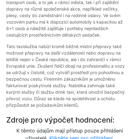
transport osob, a to jak v rámci města, tak i při zajištění
dopravy na různé společenské akce, například večírky,
plesy, cesty do zaměstnání i na rodinné oslavy. Ve svém
vozovém parku má k dispozici automobily s kapacitou až
6+1 osob a náležitě zajišťuje i potřeby nejmladších
cestujících prostřednictvím dětských sedaček.
Tato taxislužba nabízí kromě běžné místní přepravy také
možnost přepravy na delší vzdálenosti nebo dopravu na
letiště nejen v České republice, ale i do zahraničí v rámci
Evropské unie. Zkušení řidiči dbají na profesionalitu a vozy
se udržují v čistotě, což vytváří prostředí pro pohodlnou a
bezpečnou cestu. Firemním zákazníkům je umožněno
fakturovat poskytnuté služby. Nabídka zahrnuje také
kurýrní služby či službu drink taxi, která umožní bezpečný
převoz vozu. Důraz se klade na spolehlivost a ochotu
přizpůsobit se požadavkům klientů.
Zdroje pro výpočet hodnocení:
K těmto údajům mají přístup pouze přihlášení
uživatelé.
Klikněte sem pro přihlášení.