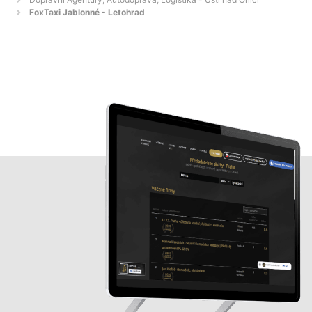
FoxTaxi Jablonné - Letohrad