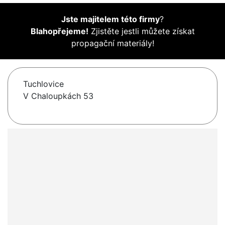
Jste majitelem této firmy
?
Blahopřejeme!
Zjistěte jestli můžete získat
propagační materiály!
Tuchlovice
V Chaloupkách 53