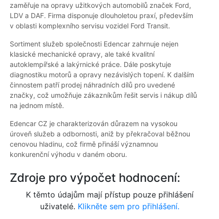
zaměřuje na opravy užitkových automobilů značek Ford,
LDV a DAF. Firma disponuje dlouholetou praxí, především
v oblasti komplexního servisu vozidel Ford Transit.
Sortiment služeb společnosti Edencar zahrnuje nejen
klasické mechanické opravy, ale také kvalitní
autoklempířské a lakýrnické práce. Dále poskytuje
diagnostiku motorů a opravy nezávislých topení. K dalším
činnostem patří prodej náhradních dílů pro uvedené
značky, což umožňuje zákazníkům řešit servis i nákup dílů
na jednom místě.
Edencar CZ je charakterizován důrazem na vysokou
úroveň služeb a odbornosti, aniž by překračoval běžnou
cenovou hladinu, což firmě přináší významnou
konkurenční výhodu v daném oboru.
Zdroje pro výpočet hodnocení:
K těmto údajům mají přístup pouze přihlášení
uživatelé.
Klikněte sem pro přihlášení.