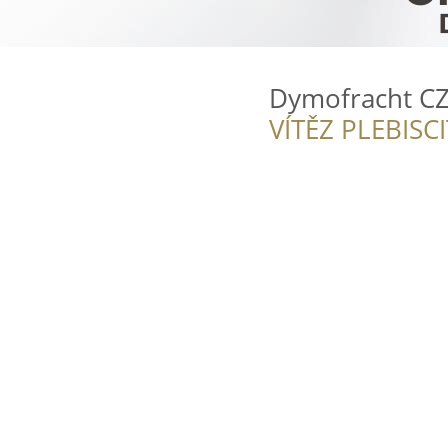
Dymofracht C
VÍTĚZ PLEBISC