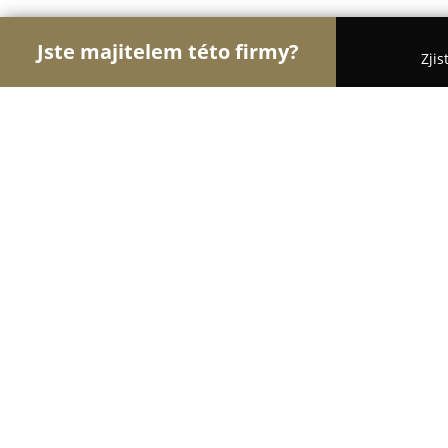
Jste majitelem této firmy?
Zjis
Orlové Dopravy
Dopravní Agentury, Autodoprava
Dymofracht CZ
8.1
(21)
Nymburk, Nymburk
Zobrazit telefonní číslo