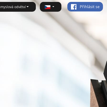
Přihlásit se
ůmyslová odvětví