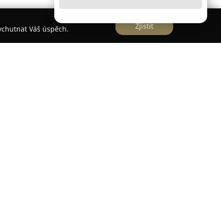
Zjistit
vychutnat Váš úspěch.
logistických služeb od roku 1999 a prezentuje se
ost zaměřující se na komplexní řešení v oblasti
 osobní přístup, což jí umožňuje přizpůsobovat
ch zákazníků. Její hlavní specializací je doprava,
lního řízení.
fracht CZ nejen vnitrostátní a zahraniční
vozovým parkem, ale také transport letecký,
st prokazuje zkušenosti s doručováním zboží na
ých států a Číny. Pro skladování disponuje