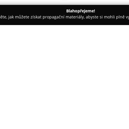
Blahopřejeme!
těte, jak můžete získat propagační materiály, abyste si mohli plně 
, Logistika - Nymburk
Dymofracht CZ
O společnosti:
Dymofracht CZ
působí na trhu 
jako spolehlivá rodinná společn
logistiky. Firma klade důraz na
nabídku přesně podle potřeb svý
skladování a služby v oblasti ce
V rámci dopravy zajišťuje Dymo
kamionovou přepravu vlastním 
námořní a železniční. Společno
světové trhy, včetně EU, Spojen