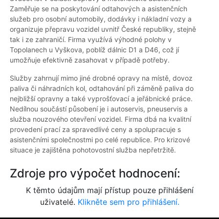
Zaměřuje se na poskytování odtahových a asistenčních
služeb pro osobní automobily, dodávky i nákladní vozy a
organizuje přepravu vozidel uvnitř České republiky, stejně
tak i ze zahraničí. Firma využívá výhodné polohy v
Topolanech u Vyškova, poblíž dálnic D1 a D46, což jí
umožňuje efektivně zasahovat v případě potřeby.
Služby zahrnují mimo jiné drobné opravy na místě, dovoz
paliva či náhradních kol, odtahování při záměně paliva do
nejbližší opravny a také vyprošťovací a jeřábnické práce.
Nedílnou součástí působení je i autoservis, pneuservis a
služba nouzového otevření vozidel. Firma dbá na kvalitní
provedení prací za spravedlivé ceny a spolupracuje s
asistenčními společnostmi po celé republice. Pro krizové
situace je zajištěna pohotovostní služba nepřetržitě.
Zdroje pro výpočet hodnocení:
K těmto údajům mají přístup pouze přihlášení
uživatelé.
Klikněte sem pro přihlášení.