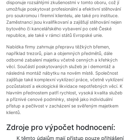
disponuje rozsáhlými zkušenostmi v tomto oboru, což jí
umožňuje poskytovat profesionální a efektivní stěhování
pro soukromou i firemní klientelu, ale také pro instituce.
Zaměstnanci jsou kvalifikovaní a zajišťují stěhování nejen
bytového či kancelářského vybavení po celé České
republice, ale také v rámci států Evropské unie.
Nabídka firmy zahrnuje přepravu těžkých břemen,
například trezorů, pian a objemných předmětů, dále
odborné zabalení majetku včetně cenných a křehkých
věcí. Součástí poskytovaných služeb je i demontáž a
následná montáž nábytku na novém místě. Společnost
zajišťuje také komplexní vyklízecí práce, včetně vyklízení
pozůstalostí a ekologické likvidace nepotřebných věcí. K
hlavním přednostem patří rychlost, vysoká kvalita služeb
a příznivé cenové podmínky, stejně jako individuální
přístup a pečlivost v zacházení se svěřeným majetkem
klientů.
Zdroje pro výpočet hodnocení:
K těmto údajům mají přístup pouze přihlášení