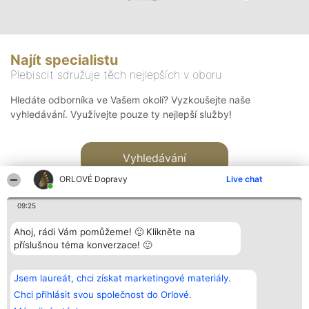
Najít specialistu
Plebiscit sdružuje těch nejlepších v oboru
Hledáte odborníka ve Vašem okolí? Vyzkoušejte naše
vyhledávání. Využívejte pouze ty nejlepší služby!
Vyhledávání
ORLOVÉ Dopravy
Live chat
09:25
Ahoj, rádi Vám pomůžeme! 🙂 Klikněte na
příslušnou téma konverzace! 🙂
Organizátor hlasování
Plebiscyt
Kontakt
Bright Side Solutions sp. z o.
Vítězové
Kontakt
Jsem laureát, chci získat marketingové materiály.
o. sp. k.
Seznam všech
ul. Ruska 22
laureátů
Chci přihlásit svou společnost do Orlové.
Wrocław 50-079
Zásady