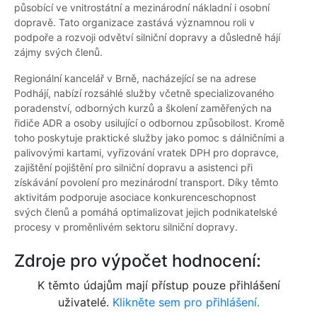
působící ve vnitrostátní a mezinárodní nákladní i osobní
dopravě. Tato organizace zastává významnou roli v
podpoře a rozvoji odvětví silniční dopravy a důsledně hájí
zájmy svých členů.
Regionální kancelář v Brně, nacházející se na adrese
Podhájí, nabízí rozsáhlé služby včetně specializovaného
poradenství, odborných kurzů a školení zaměřených na
řidiče ADR a osoby usilující o odbornou způsobilost. Kromě
toho poskytuje praktické služby jako pomoc s dálničními a
palivovými kartami, vyřizování vratek DPH pro dopravce,
zajištění pojištění pro silniční dopravu a asistenci při
získávání povolení pro mezinárodní transport. Díky těmto
aktivitám podporuje asociace konkurenceschopnost
svých členů a pomáhá optimalizovat jejich podnikatelské
procesy v proměnlivém sektoru silniční dopravy.
Zdroje pro výpočet hodnocení:
K těmto údajům mají přístup pouze přihlášení
uživatelé.
Klikněte sem pro přihlášení.