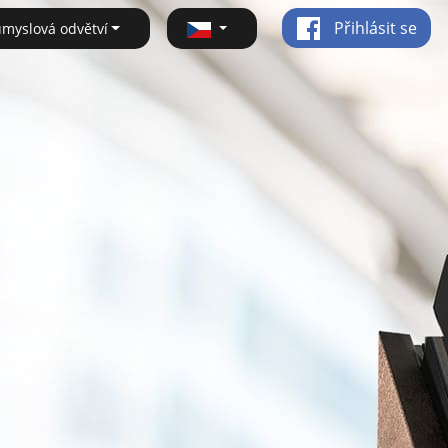
Přihlásit se
ůmyslová odvětví