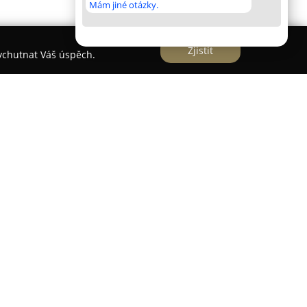
Mám jiné otázky.
Zjistit
vychutnat Váš úspěch.
 prvních společností v oblasti carsharingu v
áním od roku 2003 nabízí moderní i ekologickou
lastnictví automobilu. Tato služba odbourává
jeho pojištěním a parkováním, přičemž uživatelé
le aktuální potřeby. Systém je k dispozici 24
řičemž rezervace a odemykání vozu probíhá
ce.
iroký výběr vozidel od malých městských aut po