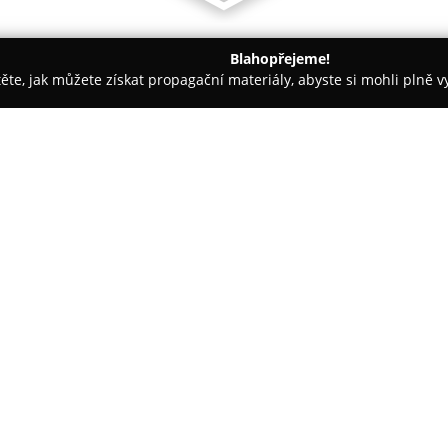
Blahopřejeme!
těte, jak můžete získat propagační materiály, abyste si mohli plně 
 Logistika - Brno
Autonapůl
O společnosti:
Autonapůl
představuje jednu z
České republice a svým fungov
alternativu k individuálnímu v
starosti spojené s péčí o vůz, 
mají možnost využít automobil d
hodin denně, 7 dní v týdnu, p
prostřednictvím mobilní aplika
Flotila společnosti zahrnuje š