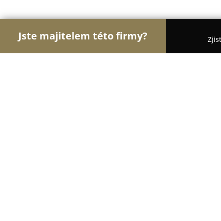
Jste majitelem této firmy?
Zjis
Orlové Dopravy
Dopravní Agentury, Autodoprava,
Autonapůl
9.6
(183)
Brno, Brno
Zobrazit telefonní číslo