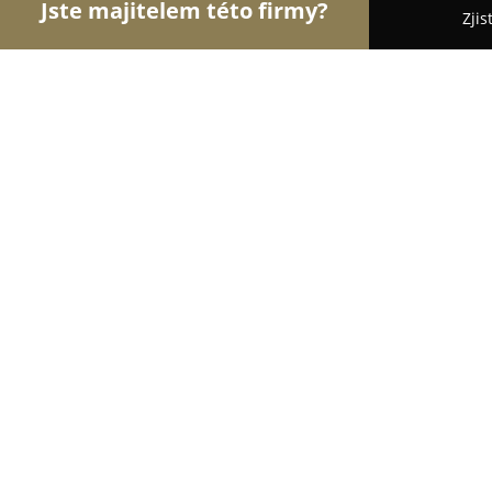
Jste majitelem této firmy?
Zjis
Orlové Dopravy
Dopravní Agentury, Autodoprava,
Autoexpres CZ
8.5
(64)
Ivančice, Ivancice
Zobrazit telefonní číslo