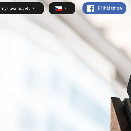
Přihlásit se
ůmyslová odvětví