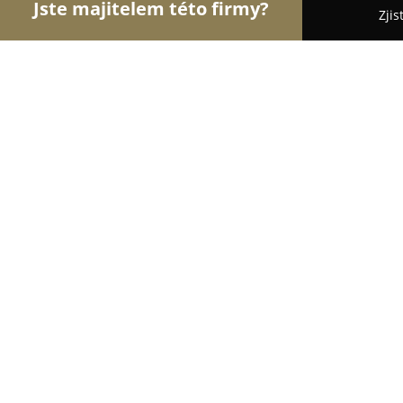
Jste majitelem této firmy?
Zjis
Orlové Dopravy
Dopravní Agentury, Autodoprava,
Autodoprava Trepeš s.r.o.
8.6
(20)
Brno, Tuřanská 398
Zobrazit telefonní číslo