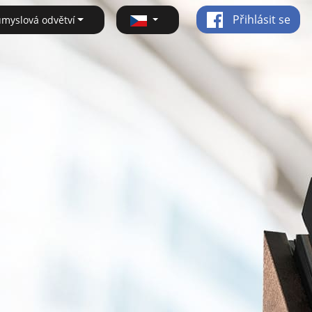
Přihlásit se
ůmyslová odvětví