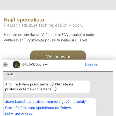
Najít specialistu
Plebiscit sdružuje těch nejlepších v oboru
Hledáte odborníka ve Vašem okolí? Vyzkoušejte naše
vyhledávání. Využívejte pouze ty nejlepší služby!
Vyhledávání
ORLOVÉ Dopravy
Live chat
06:43
Ahoj, rádi Vám pomůžeme! 🙂 Klikněte na
příslušnou téma konverzace! 🙂
Organizátor hlasování
Plebiscyt
Kontakt
Bright Side Solutions sp. z o.
Vítězové
Kontakt
Jsem laureát, chci získat marketingové materiály.
o. sp. k.
Seznam všech
ul. Ruska 22
laureátů
Chci přihlásit svou společnost do Orlové.
Wrocław 50-079
Zásady
Mám jiné otázky.
KRS 0000749100 | Regon
Pravidla