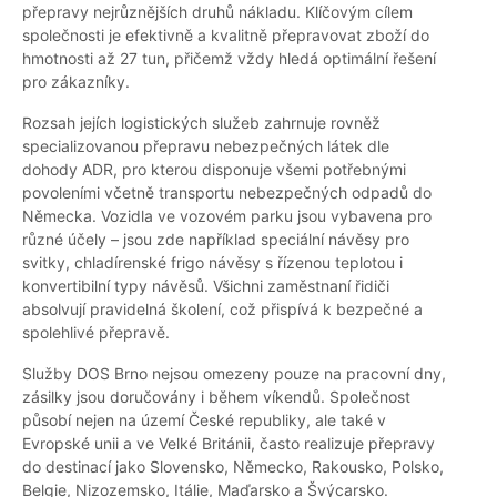
přepravy nejrůznějších druhů nákladu. Klíčovým cílem
společnosti je efektivně a kvalitně přepravovat zboží do
hmotnosti až 27 tun, přičemž vždy hledá optimální řešení
pro zákazníky.
Rozsah jejích logistických služeb zahrnuje rovněž
specializovanou přepravu nebezpečných látek dle
dohody ADR, pro kterou disponuje všemi potřebnými
povoleními včetně transportu nebezpečných odpadů do
Německa. Vozidla ve vozovém parku jsou vybavena pro
různé účely – jsou zde například speciální návěsy pro
svitky, chladírenské frigo návěsy s řízenou teplotou i
konvertibilní typy návěsů. Všichni zaměstnaní řidiči
absolvují pravidelná školení, což přispívá k bezpečné a
spolehlivé přepravě.
Služby DOS Brno nejsou omezeny pouze na pracovní dny,
zásilky jsou doručovány i během víkendů. Společnost
působí nejen na území České republiky, ale také v
Evropské unii a ve Velké Británii, často realizuje přepravy
do destinací jako Slovensko, Německo, Rakousko, Polsko,
Belgie, Nizozemsko, Itálie, Maďarsko a Švýcarsko.