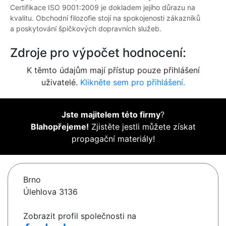
Certifikace ISO 9001:2009 je dokladem jejího důrazu na
kvalitu. Obchodní filozofie stojí na spokojenosti zákazníků
a poskytování špičkových dopravních služeb.
Zdroje pro výpočet hodnocení:
K těmto údajům mají přístup pouze přihlášení
uživatelé.
Klikněte sem pro přihlášení.
Jste majitelem této firmy
?
Blahopřejeme!
Zjistěte jestli můžete získat
propagační materiály!
Brno
Úlehlova 3136
Zobrazit profil společnosti na