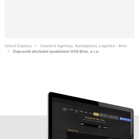
Orlové Dopravy
Dopravní Agentury, Autodoprava, Logistika - Brno
Dopravně obchodní společnost DOS Brno, s.r.o.