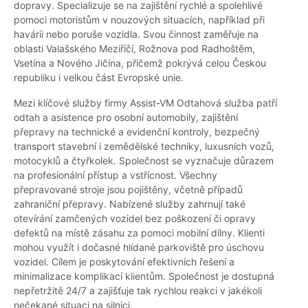
dopravy. Specializuje se na zajištění rychlé a spolehlivé
pomoci motoristům v nouzových situacích, například při
havárii nebo poruše vozidla. Svou činnost zaměřuje na
oblasti Valašského Meziříčí, Rožnova pod Radhoštěm,
Vsetína a Nového Jičína, přičemž pokrývá celou Českou
republiku i velkou část Evropské unie.
Mezi klíčové služby firmy Assist-VM Odtahová služba patří
odtah a asistence pro osobní automobily, zajištění
přepravy na technické a evidenční kontroly, bezpečný
transport stavební i zemědělské techniky, luxusních vozů,
motocyklů a čtyřkolek. Společnost se vyznačuje důrazem
na profesionální přístup a vstřícnost. Všechny
přepravované stroje jsou pojištěny, včetně případů
zahraniční přepravy. Nabízené služby zahrnují také
otevírání zamčených vozidel bez poškození či opravy
defektů na místě zásahu za pomoci mobilní dílny. Klienti
mohou využít i dočasné hlídané parkoviště pro úschovu
vozidel. Cílem je poskytování efektivních řešení a
minimalizace komplikací klientům. Společnost je dostupná
nepřetržitě 24/7 a zajišťuje tak rychlou reakci v jakékoli
nečekané situaci na silnici.