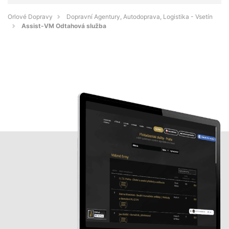
Orlové Dopravy
Dopravní Agentury, Autodoprava, Logistika - Vsetín
Assist-VM Odtahová služba