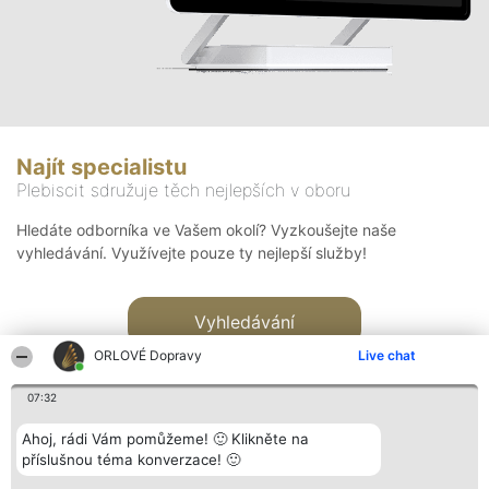
Najít specialistu
Plebiscit sdružuje těch nejlepších v oboru
Hledáte odborníka ve Vašem okolí? Vyzkoušejte naše
vyhledávání. Využívejte pouze ty nejlepší služby!
Vyhledávání
ORLOVÉ Dopravy
Live chat
07:32
Ahoj, rádi Vám pomůžeme! 🙂 Klikněte na
příslušnou téma konverzace! 🙂
Organizátor hlasování
Plebiscyt
Kontakt