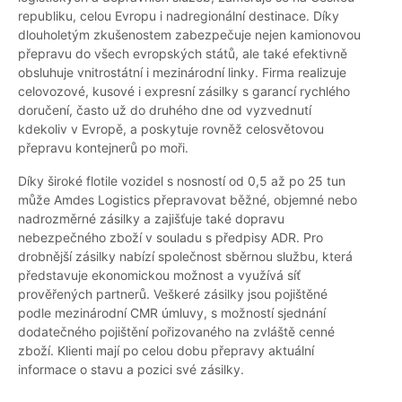
republiku, celou Evropu i nadregionální destinace. Díky
dlouholetým zkušenostem zabezpečuje nejen kamionovou
přepravu do všech evropských států, ale také efektivně
obsluhuje vnitrostátní i mezinárodní linky. Firma realizuje
celovozové, kusové i expresní zásilky s garancí rychlého
doručení, často už do druhého dne od vyzvednutí
kdekoliv v Evropě, a poskytuje rovněž celosvětovou
přepravu kontejnerů po moři.
Díky široké flotile vozidel s nosností od 0,5 až po 25 tun
může Amdes Logistics přepravovat běžné, objemné nebo
nadrozměrné zásilky a zajišťuje také dopravu
nebezpečného zboží v souladu s předpisy ADR. Pro
drobnější zásilky nabízí společnost sběrnou službu, která
představuje ekonomickou možnost a využívá síť
prověřených partnerů. Veškeré zásilky jsou pojištěné
podle mezinárodní CMR úmluvy, s možností sjednání
dodatečného pojištění pořizovaného na zvláště cenné
zboží. Klienti mají po celou dobu přepravy aktuální
informace o stavu a pozici své zásilky.