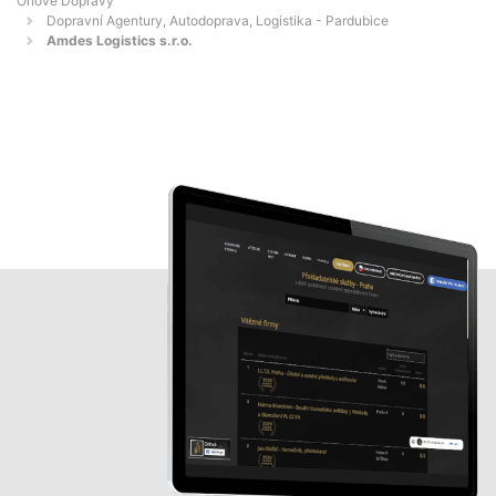
Orlové Dopravy
Dopravní Agentury, Autodoprava, Logistika - Pardubice
Amdes Logistics s.r.o.