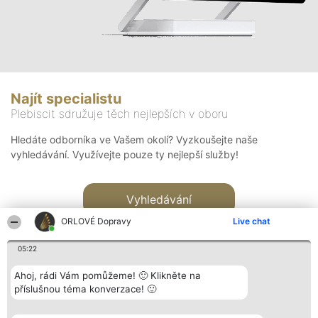
Najít specialistu
Plebiscit sdružuje těch nejlepších v oboru
Hledáte odborníka ve Vašem okolí? Vyzkoušejte naše
vyhledávání. Využívejte pouze ty nejlepší služby!
Vyhledávání
ORLOVÉ Dopravy
Live chat
05:22
Ahoj, rádi Vám pomůžeme! 🙂 Klikněte na
příslušnou téma konverzace! 🙂
Organizátor hlasování
Plebiscyt
Kontakt
Bright Side Solutions sp. z o.
Vítězové
Kontakt