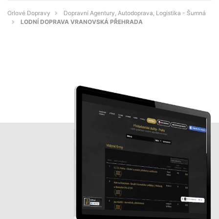
Orlové Dopravy
Dopravní Agentury, Autodoprava, Logistika - Šumná
LODNÍ DOPRAVA VRANOVSKÁ PŘEHRADA