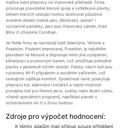
tradice lodní přepravy na Vranovské přehradě. Firma
provozuje pravidelné linkové spoje a vyhlídkové plavby,
během kterých cestující mohou obdivovat působivé
scenérie oblasti známé jako „Moravský Jadran“ i
významné památky, jako jsou Vranovský zámek, hrad
Bítov či zřícenina Cornštejn.
Ve flotile firmy se nacházejí lodě Valentýna, Viktorie a
Poseidon. Poslední jmenovaná, Poseidon, je největším
plavidlem na Moravě a disponuje mimo jiné vytápěním,
klimatizací a prostorným barem, což umožňuje pohodlné
plavby v jakémkoli ročním období. Paluby všech lodí jsou
vybaveny Wi-Fi připojením a sociálním zařízením, což
cestujícím zajišťuje komfort. Společnost navíc poskytuje
přepravu kol, elektrokol i kočárků a nabízí možnost
pronájmu lodí pro firemní akce, svatby nebo školní výlety,
včetně speciálních programů, například plaveb s
ochutnávkami vín či s živou hudbou.
Zdroje pro výpočet hodnocení:
K těmto údajům mají přístup pouze přihlášení