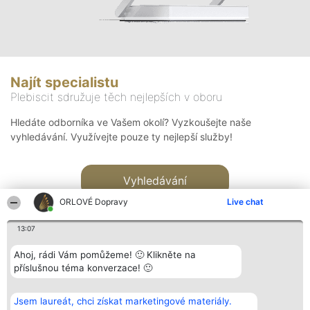
Najít specialistu
Plebiscit sdružuje těch nejlepších v oboru
Hledáte odborníka ve Vašem okolí? Vyzkoušejte naše
vyhledávání. Využívejte pouze ty nejlepší služby!
Vyhledávání
ORLOVÉ Dopravy
Live chat
13:07
Ahoj, rádi Vám pomůžeme! 🙂 Klikněte na
příslušnou téma konverzace! 🙂
Organizátor hlasování
Plebiscyt
Kontakt
Bright Side Solutions sp. z o.
Vítězové
Kontakt
Jsem laureát, chci získat marketingové materiály.
o. sp. k.
Seznam všech