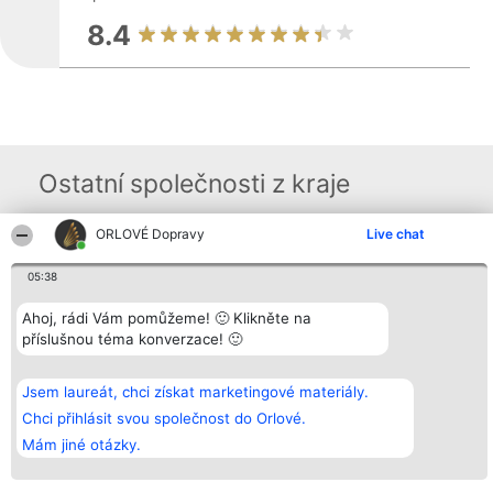
8.4
Ostatní společnosti z kraje
ORLOVÉ Dopravy
Live chat
Organizátor hlasování
Plebiscyt
Kontakt
Bright Side Solutions sp. z o.
Vítězové
Kontakt
05:38
o. sp. k.
Seznam všech
ul. Ruska 22
laureátů
Ahoj, rádi Vám pomůžeme! 🙂 Klikněte na
Wrocław 50-079
Zásady
příslušnou téma konverzace! 🙂
KRS 0000749100 | Regon
Pravidla
381313360 | NIP 8943132676
Zásady
ochrany
osobních údajů
Jsem laureát, chci získat marketingové materiály.
Chci přihlásit svou společnost do Orlové.
Mám jiné otázky.