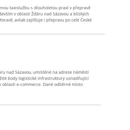
nou taxislužbu s dlouholetou praxí v přepravě
devším v oblasti Žďáru nad Sázavou a blízkých
oravě, avšak zajišťuje i přepravu po celé České
ďáru nad Sázavou, umístěné na adrese náměstí
žité body logistické infrastruktury usnadňující
 v oblasti e-commerce. Dané odběrné místo