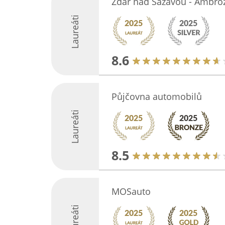
Žďár nad Sázavou - Ambrož
Laureáti
8.6
Půjčovna automobilů
Laureáti
8.5
MOSauto
Laureáti