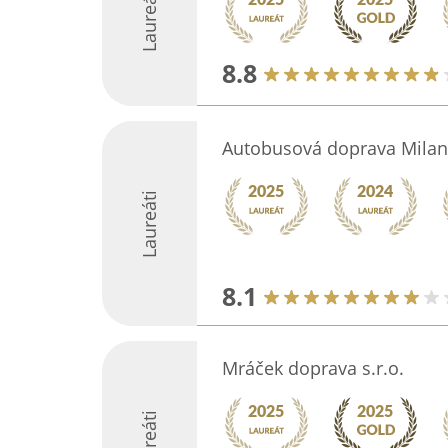
Laureáti
8.8
Autobusová doprava Milan
Laureáti
8.1
Mráček doprava s.r.o.
Laureáti