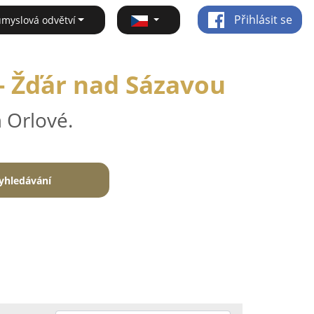
Přihlásit se
ůmyslová odvětví
- Žďár nad Sázavou
 Orlové.
yhledávání