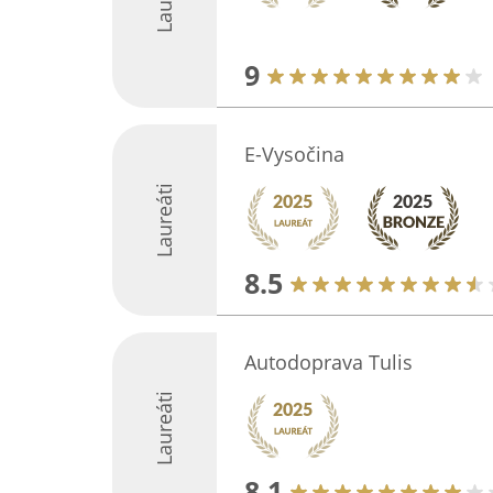
9
E-Vysočina
Laureáti
8.5
Autodoprava Tulis
Laureáti
8.1