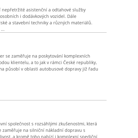
 nepřetržité asistenční a odtahové služby
sobních i dodávkových vozidel. Dále
ké a stavební techniky a různých materiálů.
...
er se zaměřuje na poskytování komplexních
ou klientelu, a to jak v rámci České republiky,
ma působí v oblasti autobusové dopravy již řadu
avní společnost s rozsáhlými zkušenostmi, která
e zaměřuje na silniční nákladní dopravu s
ivost, a kromě toho nabízí i komplexní spediční