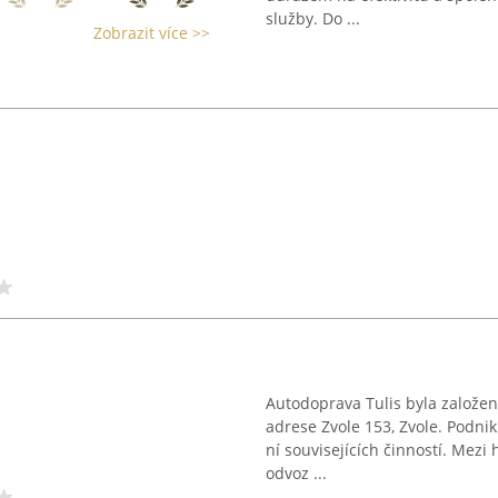
služby. Do ...
Zobrazit více >>
Autodoprava Tulis byla založe
adrese Zvole 153, Zvole. Podnik
ní souvisejících činností. Mezi
odvoz ...