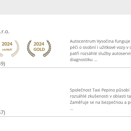
r.o.
Autocentrum Vysočina funguje
péči o osobní i užitkové vozy 
patří rozsáhlé služby autoserv
diagnostiku ...
59)
Společnost Taxi Pepino působí 
rozsáhlé zkušenosti v oblasti tax
Zaměřuje se na bezpečnou a p
...
67)