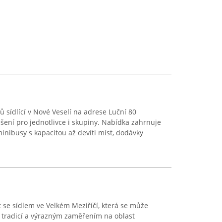
 sídlící v Nové Veselí na adrese Luční 80
ešení pro jednotlivce i skupiny. Nabídka zahrnuje
inibusy s kapacitou až devíti míst, dodávky
se sídlem ve Velkém Meziříčí, která se může
u tradicí a výrazným zaměřením na oblast