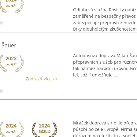
Odtahová služba Rosický nabízí
zaměřené na bezpečný převoz o
zabezpečuje přepravu zeměděls
Díky dlouholetým zkušenostem 
 Šauer
Autobusová doprava Milan Šau
přepravních služeb pro různorod
tak na mezinárodní úrovni. Fir
let, což jí umožňuje ...
Zobrazit více >>
Mráček doprava s.r.o. je přepr
působí po celé Evropě. Firma s
důrazem na efektivitu a spolehl