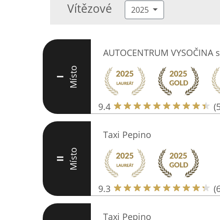
Vítězové
2025
AUTOCENTRUM VYSOČINA s.
Místo
I
9.4
(
Taxi Pepino
Místo
II
9.3
(
Taxi Pepino