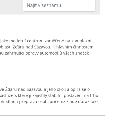
 jako moderní centrum zaměřené na komplexní
v oblasti Žďáru nad Sázavou. K hlavním činnostem
isu zahrnující opravy automobilů všech značek,
ve Žďáru nad Sázavou a jeho okolí a opírá se o
islužeb, které jí zajistily stabilní postavení na trhu.
ohodlnou přepravu osob, přičemž klade důraz také