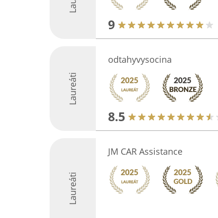
9
odtahyvysocina
Laureáti
8.5
JM CAR Assistance
Laureáti