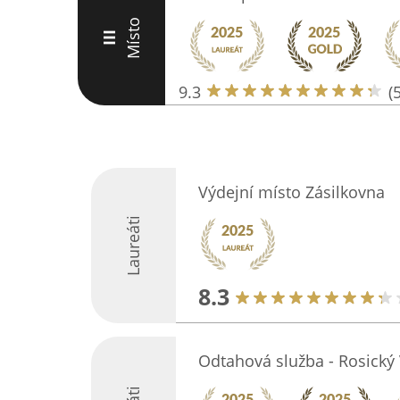
Místo
III
9.3
(
Výdejní místo Zásilkovna
Laureáti
8.3
Odtahová služba - Rosický