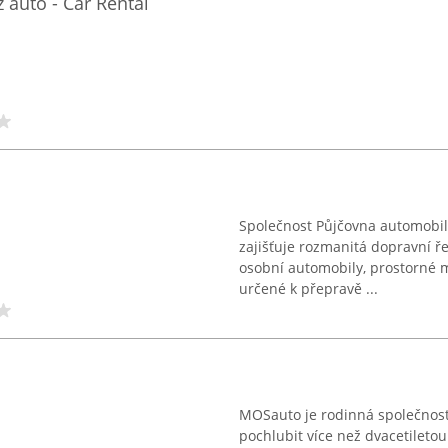
 auto - Car Rental
Společnost Půjčovna automobilů
zajišťuje rozmanitá dopravní ř
osobní automobily, prostorné m
určené k přepravě ...
MOSauto je rodinná společnost 
pochlubit více než dvacetileto