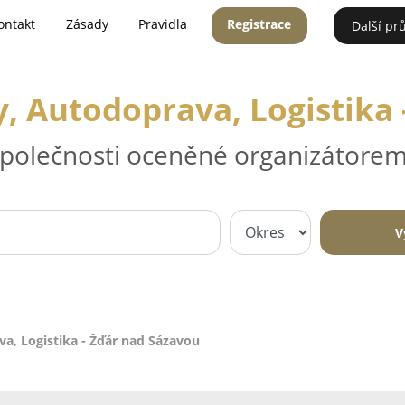
ontakt
Zásady
Pravidla
Registrace
Další pr
, Autodoprava, Logistika 
 společnosti oceněné organizátorem
V
a, Logistika - Žďár nad Sázavou