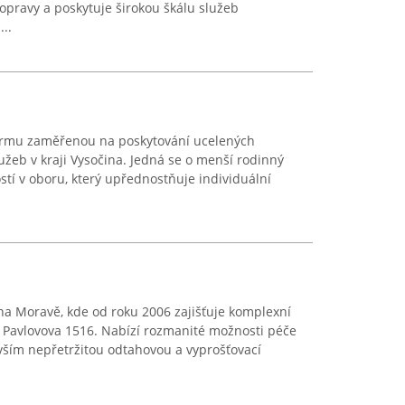
opravy a poskytuje širokou škálu služeb
..
firmu zaměřenou na poskytování ucelených
užeb v kraji Vysočina. Jedná se o menší rodinný
tí v oboru, který upřednostňuje individuální
a Moravě, kde od roku 2006 zajišťuje komplexní
e Pavlovova 1516. Nabízí rozmanité možnosti péče
vším nepřetržitou odtahovou a vyprošťovací