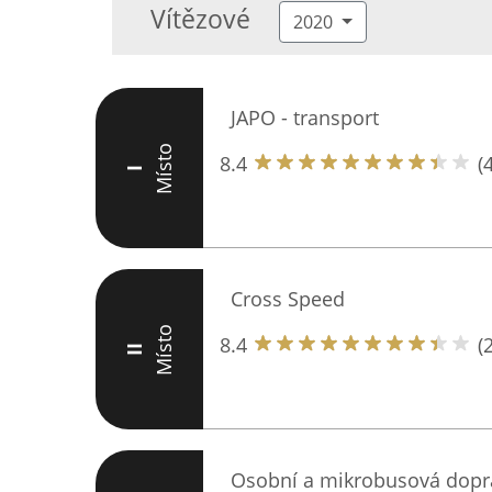
Vítězové
2020
JAPO - transport
Místo
8.4
(
I
Cross Speed
Místo
8.4
(
II
Osobní a mikrobusová dopr