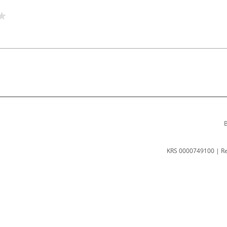
B
KRS 0000749100 | R