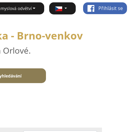
Přihlásit se
ůmyslová odvětví
ka - Brno-venkov
 Orlové.
yhledávání