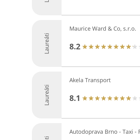
Maurice Ward & Co, s.r.o.
Laureáti
8.2
Akela Transport
Laureáti
8.1
Autodoprava Brno - Taxi -