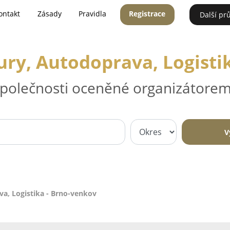
ontakt
Zásady
Pravidla
Registrace
Další pr
ry, Autodoprava, Logisti
 společnosti oceněné organizátorem
V
a, Logistika - Brno-venkov