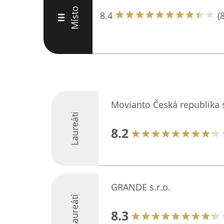
Místo
8.4
(8
III
Movianto Česká republika s
Laureáti
8.2
GRANDE s.r.o.
Laureáti
8.3