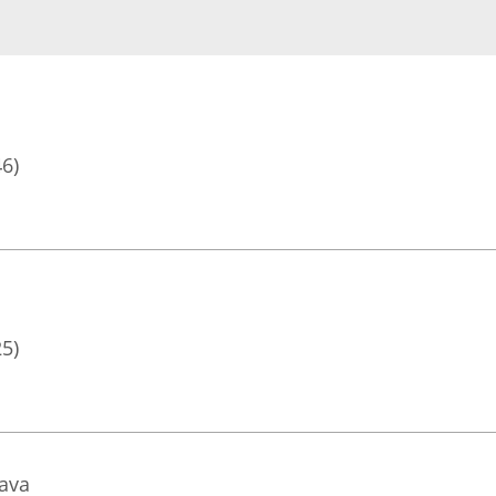
46)
25)
ava