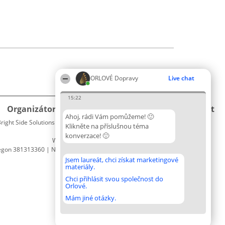
ORLOVÉ Dopravy
Live chat
15:22
Organizátor hlasování
Plebiscyt
Kontakt
Ahoj, rádi Vám pomůžeme! 🙂
right Side Solutions sp. z o. o. sp. k.
Vítězové
Kontakt
Klikněte na příslušnou téma
ul. Ruska 22
Seznam
konverzace! 🙂
Wrocław 50-079
všech
egon 381313360 | NIP 8943132676
laureátů
Zásady
Jsem laureát, chci získat marketingové
materiály.
Pravidla
Zásady
Chci přihlásit svou společnost do
Orlové.
ochrany
osobních
Mám jiné otázky.
údajů