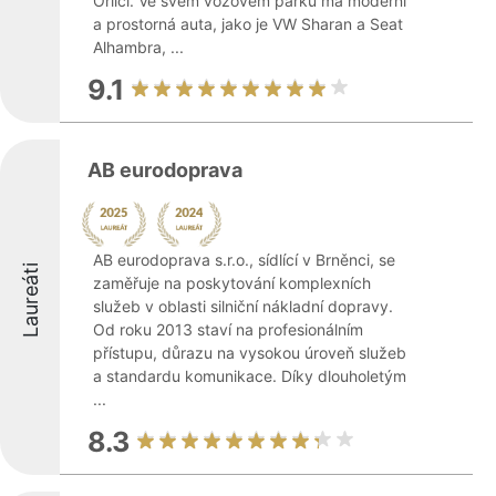
Orlicí. Ve svém vozovém parku má moderní
a prostorná auta, jako je VW Sharan a Seat
Alhambra, ...
9.1
AB eurodoprava
AB eurodoprava s.r.o., sídlící v Brněnci, se
Laureáti
zaměřuje na poskytování komplexních
služeb v oblasti silniční nákladní dopravy.
Od roku 2013 staví na profesionálním
přístupu, důrazu na vysokou úroveň služeb
a standardu komunikace. Díky dlouholetým
...
8.3