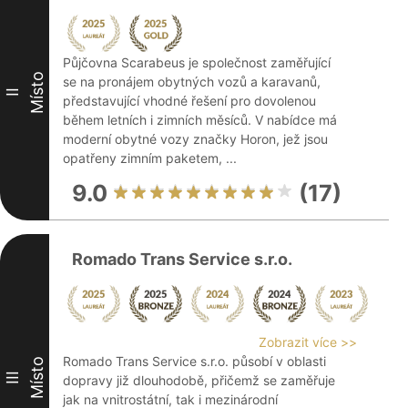
Půjčovna Scarabeus je společnost zaměřující
Místo
se na pronájem obytných vozů a karavanů,
II
představující vhodné řešení pro dovolenou
během letních i zimních měsíců. V nabídce má
moderní obytné vozy značky Horon, jež jsou
opatřeny zimním paketem, ...
9.0
(17)
Romado Trans Service s.r.o.
Zobrazit více >>
Romado Trans Service s.r.o. působí v oblasti
Místo
III
dopravy již dlouhodobě, přičemž se zaměřuje
jak na vnitrostátní, tak i mezinárodní