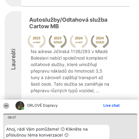
Autoslužby/Odtahová služba
Cartow MB
Laureáti
Na adrese Jičínská 1136/293 v Mladé
Boleslavi nabízí společnost komplexní
odtahové služby, které umožňují
přepravu nákladů do hmotnosti 3,5
tuny a zároveň zajišťují transport až
šesti osob. Tato služba se zaměřuje na
přepravu různých typů vozidel, ...
9.4
ORLOVÉ Dopravy
Live chat
06:07
Organizátor hlasování
Plebiscyt
Kontakt
Bright Side Solutions sp. z o.
Ahoj, rádi Vám pomůžeme! 🙂 Klikněte na
Vítězové
Kontakt
o. sp. k.
Seznam všech
příslušnou téma konverzace! 🙂
ul. Ruska 22
laureátů