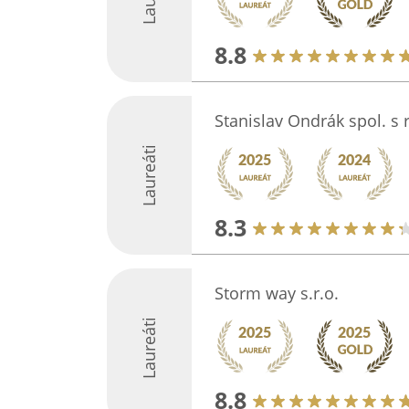
8.8
Stanislav Ondrák spol. s r
Laureáti
8.3
Storm way s.r.o.
Laureáti
8.8