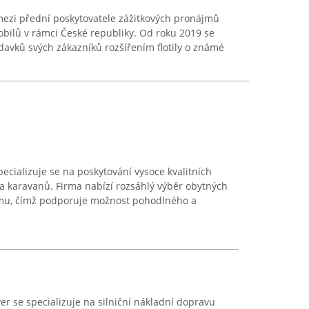
mezi přední poskytovatele zážitkových pronájmů
bilů v rámci České republiky. Od roku 2019 se
davků svých zákazníků rozšířením flotily o známé
specializuje se na poskytování vysoce kvalitních
 a karavanů. Firma nabízí rozsáhlý výběr obytných
jmu, čímž podporuje možnost pohodlného a
 se specializuje na silniční nákladní dopravu