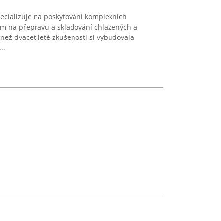
specializuje na poskytování komplexních
ím na přepravu a skladování chlazených a
než dvacetileté zkušenosti si vybudovala
..