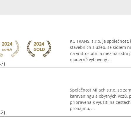
KC TRANS, s.r.o. je společnost,
stavebních služeb, se sídlem 
na vnitrostátní a mezinárodní 
moderně vybavený ...
47)
Společnost Milach s.r.o. se za
karavaningu a obytných vozů, př
připravena k využití na cestách
pronájmu, ...
82)