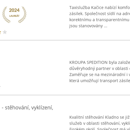
Taxislužba Kačice nabízí komfo
zásilek. Společnost sídlí na a
korektnímu a transparentnímu 
jsou stanovovány ...
KROUPA SPEDITION byla založen
důvěryhodný partner v oblasti 
Zaměřuje se na mezinárodní i v
která umožňují transport zásilek
- stěhování, vyklízení,
Kvalitní stěhování Kladno se ji
služeb v oblasti stěhování, vykl
širokém okolí. Společnost má ví