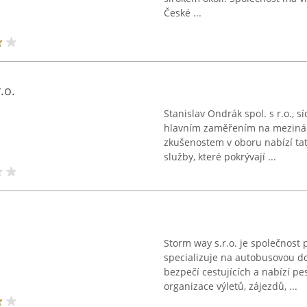
České ...
.o.
Stanislav Ondrák spol. s r.o., s
hlavním zaměřením na mezinár
zkušenostem v oboru nabízí tat
služby, které pokrývají ...
Storm way s.r.o. je společnost 
specializuje na autobusovou d
bezpečí cestujících a nabízí pe
organizace výletů, zájezdů, ...