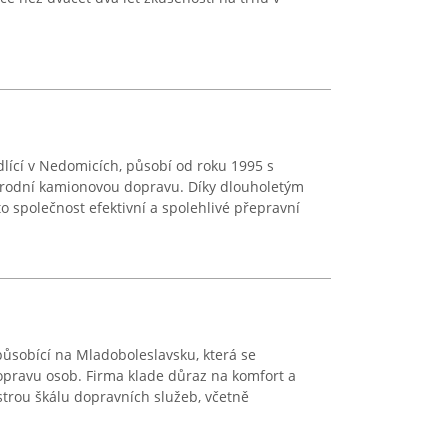
ídlící v Nedomicích, působí od roku 1995 s
odní kamionovou dopravu. Díky dlouholetým
o společnost efektivní a spolehlivé přepravní
působící na Mladoboleslavsku, která se
opravu osob. Firma klade důraz na komfort a
strou škálu dopravních služeb, včetně