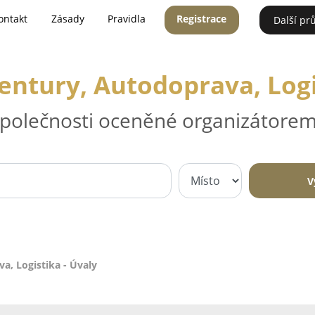
ontakt
Zásady
Pravidla
Registrace
Další pr
ntury, Autodoprava, Logi
 společnosti oceněné organizátorem
V
a, Logistika - Úvaly