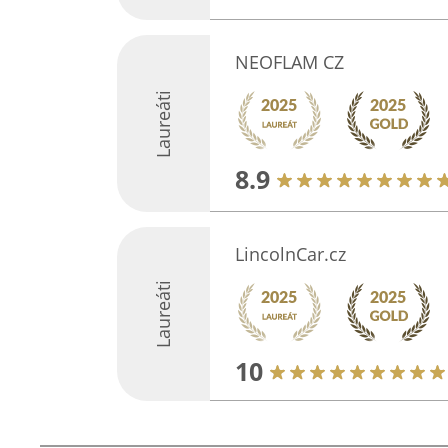
NEOFLAM CZ
Laureáti
8.9
LincolnCar.cz
Laureáti
10