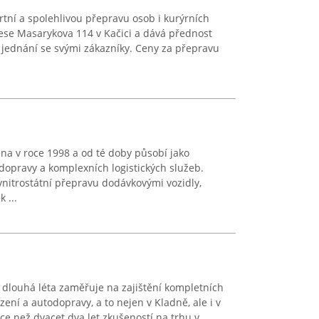
rtní a spolehlivou přepravu osob i kurýrních
drese Masarykova 114 v Kačici a dává přednost
jednání se svými zákazníky. Ceny za přepravu
a v roce 1998 a od té doby působí jako
dopravy a komplexních logistických služeb.
nitrostátní přepravu dodávkovými vozidly,
 ...
ž dlouhá léta zaměřuje na zajištění kompletních
ízení a autodopravy, a to nejen v Kladně, ale i v
ce než dvacet dva let zkušeností na trhu v