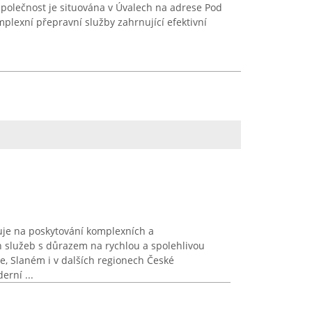
 Společnost je situována v Úvalech na adrese Pod
mplexní přepravní služby zahrnující efektivní
uje na poskytování komplexních a
 služeb s důrazem na rychlou a spolehlivou
ze, Slaném i v dalších regionech České
erní ...