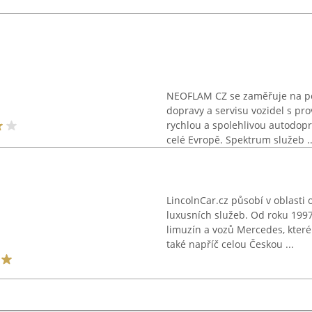
NEOFLAM CZ se zaměřuje na po
dopravy a servisu vozidel s pr
rychlou a spolehlivou autodopr
celé Evropě. Spektrum služeb ..
LincolnCar.cz působí v oblast
luxusních služeb. Od roku 199
limuzín a vozů Mercedes, které 
také napříč celou Českou ...