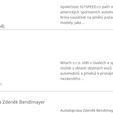
Společnost 321SPEED.cz patří 
amerických sportovních automo
firma soustředí na plnění poža
modely, jako ...
64)
Milach s.r.o. sídlí v Úvalech a 
služeb v oblasti obytných vozů
automobilů a přívěsů k proná
nezávislého ...
va Zdeněk Bendlmayer
Autodoprava Zdeněk Bendlmayer