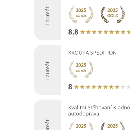
Laureáti
8.8
KROUPA SPEDITION
Laureáti
8
Kvalitní Stěhování Kladno 
autodoprava
Laureáti