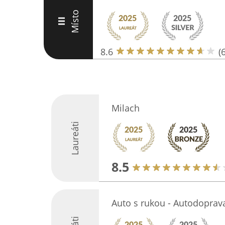
Místo
III
8.6
(
Milach
Laureáti
8.5
Auto s rukou - Autodopra