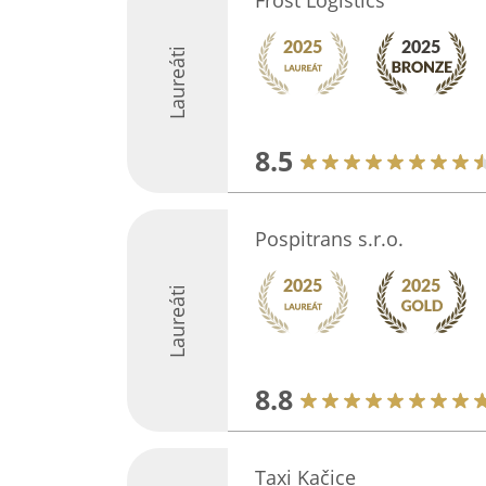
Frost Logistics
Laureáti
8.5
Pospitrans s.r.o.
Laureáti
8.8
Taxi Kačice