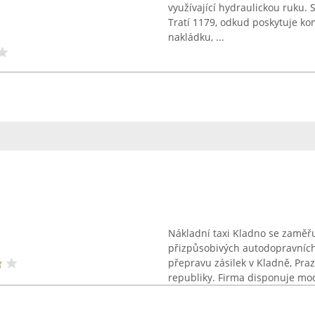
využívající hydraulickou ruku.
Tratí 1179, odkud poskytuje ko
nakládku, ...
Nákladní taxi Kladno se zaměř
přizpůsobivých autodopravních
přepravu zásilek v Kladně, Pra
republiky. Firma disponuje mod