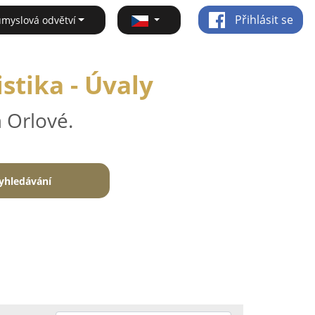
Přihlásit se
ůmyslová odvětví
stika - Úvaly
 Orlové.
yhledávání