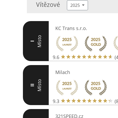
Vítězové
2025
KC Trans s.r.o.
Místo
I
9.6
(
Milach
Místo
II
9.3
(
321SPEED.cz