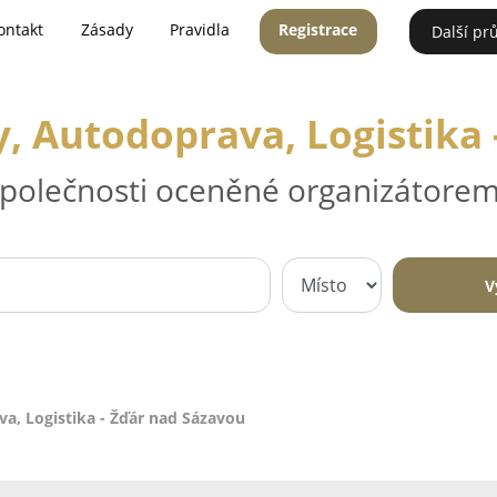
ontakt
Zásady
Pravidla
Registrace
Další pr
, Autodoprava, Logistika 
 společnosti oceněné organizátorem
V
a, Logistika - Žďár nad Sázavou