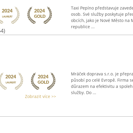
Taxi Pepíno představuje zavede
osob. Své služby poskytuje pře
obcích, jako je Nové Město na M
republice ...
54)
Mráček doprava s.r.o. je přepr
působí po celé Evropě. Firma s
důrazem na efektivitu a spolehl
služby. Do ...
Zobrazit více >>