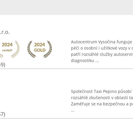
r.o.
Autocentrum Vysočina funguje
péči o osobní i užitkové vozy 
patří rozsáhlé služby autoserv
diagnostiku ...
59)
Společnost Taxi Pepino působí 
rozsáhlé zkušenosti v oblasti tax
Zaměřuje se na bezpečnou a p
...
67)