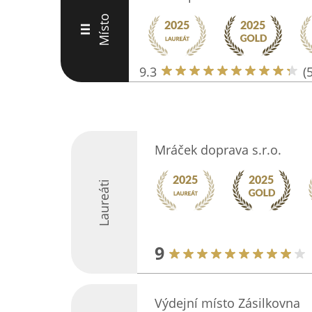
Místo
III
9.3
(
Mráček doprava s.r.o.
Laureáti
9
Výdejní místo Zásilkovna