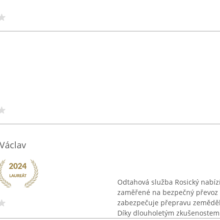
 Václav
Odtahová služba Rosický nabízí
zaměřené na bezpečný převoz o
zabezpečuje přepravu zeměděls
Díky dlouholetým zkušenostem 