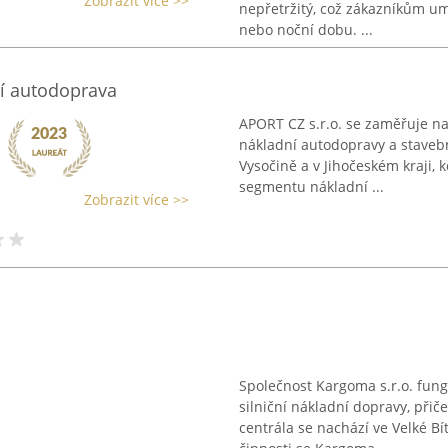
Zobrazit více >>
nepřetržitý, což zákazníkům um
nebo noční dobu. ...
ní autodoprava
APORT CZ s.r.o. se zaměřuje na
nákladní autodopravy a stavební
Vysočině a v Jihočeském kraji, 
segmentu nákladní ...
Zobrazit více >>
Společnost Kargoma s.r.o. fung
silniční nákladní dopravy, přič
centrála se nachází ve Velké Bí