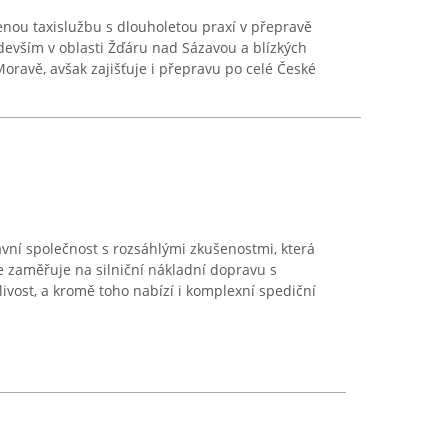
nou taxislužbu s dlouholetou praxí v přepravě
devším v oblasti Žďáru nad Sázavou a blízkých
oravě, avšak zajišťuje i přepravu po celé České
avní společnost s rozsáhlými zkušenostmi, která
e zaměřuje na silniční nákladní dopravu s
ivost, a kromě toho nabízí i komplexní spediční