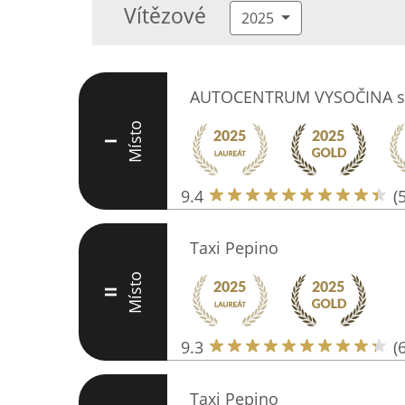
Vítězové
2025
AUTOCENTRUM VYSOČINA s.
Místo
I
9.4
(
Taxi Pepino
Místo
II
9.3
(
Taxi Pepino