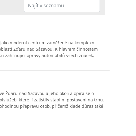
 jako moderní centrum zaměřené na komplexní
v oblasti Žďáru nad Sázavou. K hlavním činnostem
isu zahrnující opravy automobilů všech značek,
ve Žďáru nad Sázavou a jeho okolí a opírá se o
islužeb, které jí zajistily stabilní postavení na trhu.
ohodlnou přepravu osob, přičemž klade důraz také