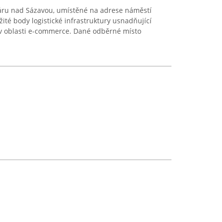
ďáru nad Sázavou, umístěné na adrese náměstí
žité body logistické infrastruktury usnadňující
 v oblasti e-commerce. Dané odběrné místo