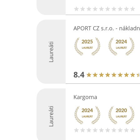
APORT CZ s.r.o. - náklad
Laureáti
8.4
Kargoma
Laureáti