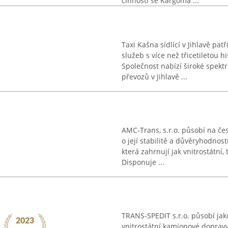
činnosti se Kargoma ...
Taxi Kašna sídlící v Jihlavě pa
služeb s více než třicetiletou 
Společnost nabízí široké spekt
převozů v Jihlavě ...
AMC-Trans, s.r.o. působí na če
o její stabilitě a důvěryhodnost
která zahrnují jak vnitrostátní,
Disponuje ...
TRANS-SPEDIT s.r.o. působí ja
vnitrostátní kamionové dopravy