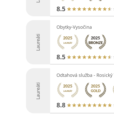
8.5
Obytky-Vysočina
Laureáti
8.5
Odtahová služba - Rosický
Laureáti
8.8