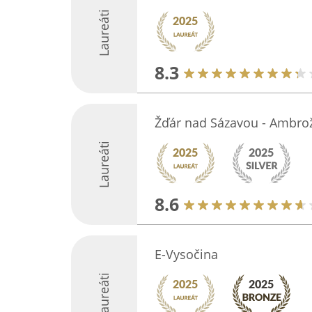
Laureáti
8.3
Žďár nad Sázavou - Ambrož
Laureáti
8.6
E-Vysočina
Laureáti