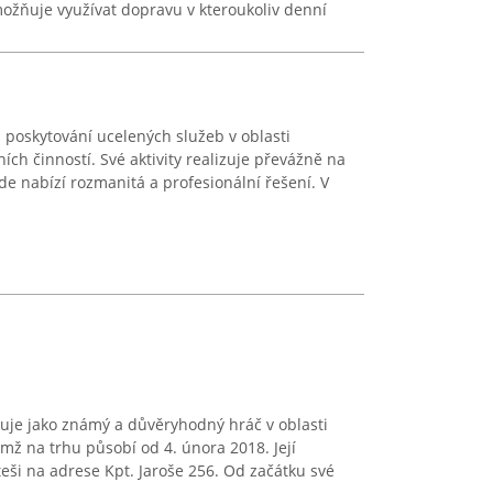
ožňuje využívat dopravu v kteroukoliv denní
 poskytování ucelených služeb v oblasti
ch činností. Své aktivity realizuje převážně na
kde nabízí rozmanitá a profesionální řešení. V
uje jako známý a důvěryhodný hráč v oblasti
emž na trhu působí od 4. února 2018. Její
teši na adrese Kpt. Jaroše 256. Od začátku své