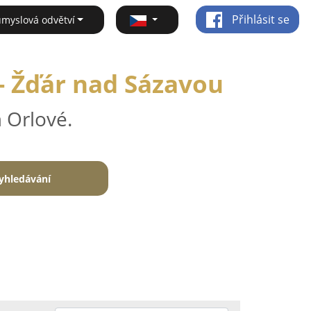
Přihlásit se
ůmyslová odvětví
- Žďár nad Sázavou
 Orlové.
yhledávání