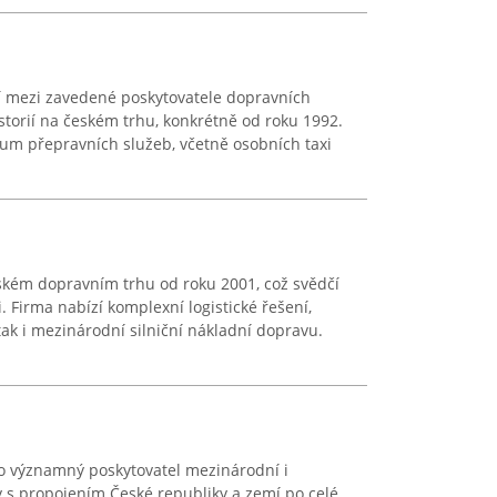
tří mezi zavedené poskytovatele dopravních
historií na českém trhu, konkrétně od roku 1992.
rum přepravních služeb, včetně osobních taxi
ském dopravním trhu od roku 2001, což svědčí
i. Firma nabízí komplexní logistické řešení,
 tak i mezinárodní silniční nákladní dopravu.
ko významný poskytovatel mezinárodní i
 s propojením České republiky a zemí po celé