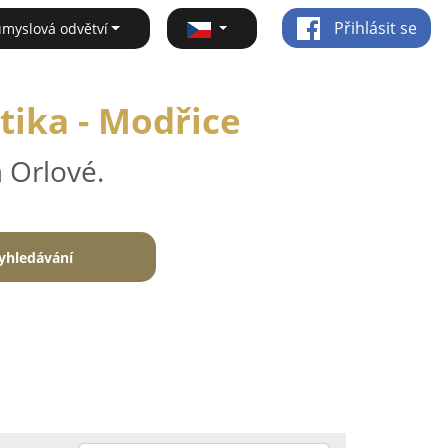
Přihlásit se
ůmyslová odvětví
tika - Modřice
 Orlové.
yhledávání