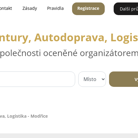
ontakt
Zásady
Pravidla
Registrace
Další pr
tury, Autodoprava, Logis
 společnosti oceněné organizátorem
V
a, Logistika - Modřice