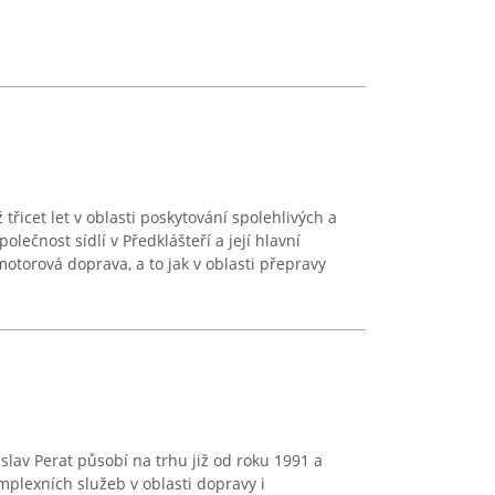
ž třicet let v oblasti poskytování spolehlivých a
olečnost sídlí v Předklášteří a její hlavní
otorová doprava, a to jak v oblasti přepravy
slav Perat působí na trhu již od roku 1991 a
plexních služeb v oblasti dopravy i