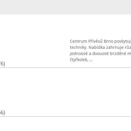
Centrum Přívěsů Brno poskytuje
techniky. Nabídka zahrnuje růz
jednoosé a dvouosé brzděné mo
čtyřkolek, ...
76)
66)