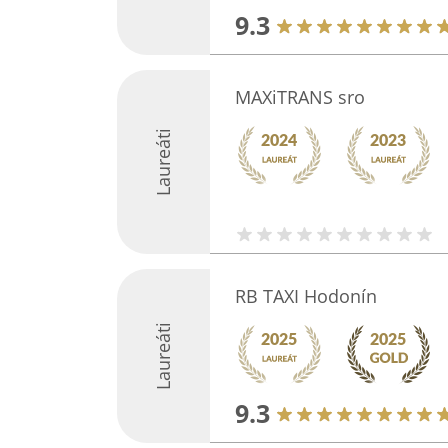
9.3
MAXiTRANS sro
Laureáti
RB TAXI Hodonín
Laureáti
9.3