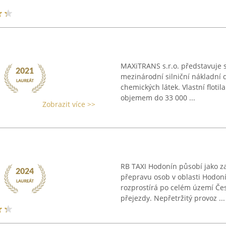
MAXiTRANS s.r.o. představuje s
mezinárodní silniční nákladní d
chemických látek. Vlastní floti
objemem do 33 000 ...
Zobrazit více >>
RB TAXI Hodonín působí jako za
přepravu osob v oblasti Hodonín
rozprostírá po celém území Če
přejezdy. Nepřetržitý provoz ...