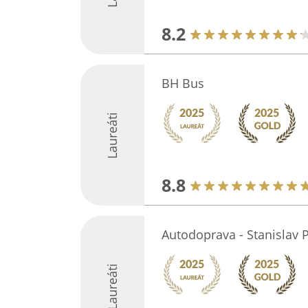
8.2
BH Bus
Laureáti
8.8
Autodoprava - Stanislav 
Laureáti