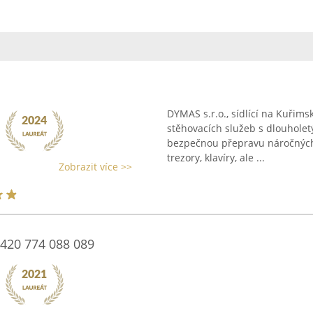
DYMAS s.r.o., sídlící na Kuřims
stěhovacích služeb s dlouhole
bezpečnou přepravu náročných 
trezory, klavíry, ale ...
Zobrazit více >>
+420 774 088 089