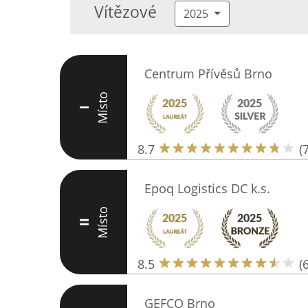
Vítězové
2025
Centrum Přívěsů Brno
Místo
I
8.7
(
Epoq Logistics DC k.s.
Místo
II
8.5
(
GEFCO Brno