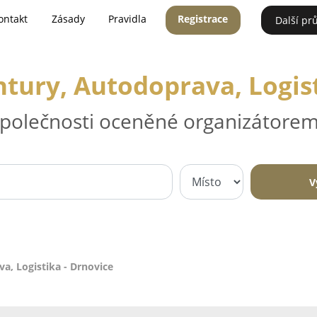
ontakt
Zásady
Pravidla
Registrace
Další pr
tury, Autodoprava, Logist
 společnosti oceněné organizátorem
V
a, Logistika - Drnovice