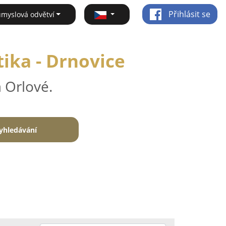
Přihlásit se
ůmyslová odvětví
ika - Drnovice
 Orlové.
yhledávání