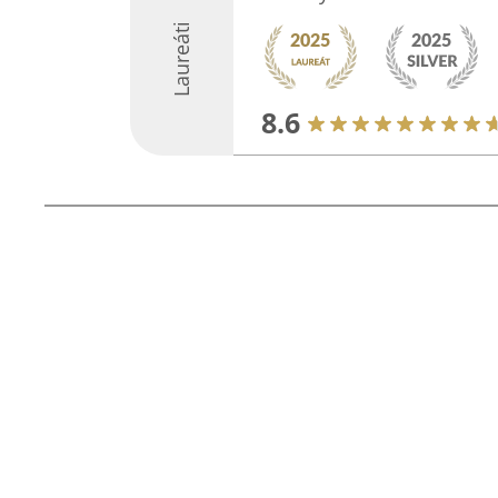
Laureáti
8.6