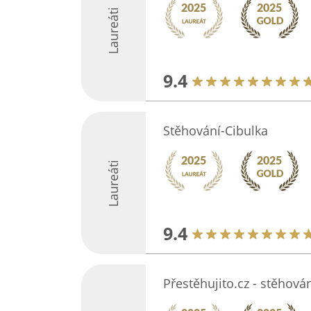
Laureáti
9.4
Stěhování-Cibulka
Laureáti
9.4
Přestěhujito.cz - stěhová