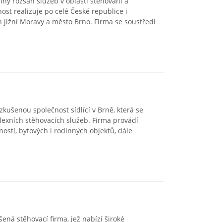
plný rozsah služeb v oblasti stěhování a
ost realizuje po celé České republice i
 jižní Moravy a město Brno. Firma se soustředí
kušenou společnost sídlící v Brně, která se
exních stěhovacích služeb. Firma provádí
ostí, bytových i rodinných objektů, dále
šená stěhovací firma, jež nabízí široké