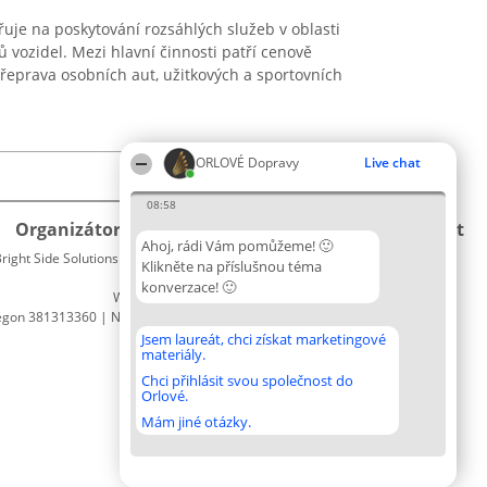
je na poskytování rozsáhlých služeb v oblasti
 vozidel. Mezi hlavní činnosti patří cenově
přeprava osobních aut, užitkových a sportovních
ORLOVÉ Dopravy
Live chat
08:58
Organizátor hlasování
Plebiscyt
Kontakt
Ahoj, rádi Vám pomůžeme! 🙂
right Side Solutions sp. z o. o. sp. k.
Vítězové
Kontakt
Klikněte na příslušnou téma
ul. Ruska 22
Seznam
konverzace! 🙂
Wrocław 50-079
všech
egon 381313360 | NIP 8943132676
laureátů
Zásady
Jsem laureát, chci získat marketingové
materiály.
Pravidla
Zásady
Chci přihlásit svou společnost do
Orlové.
ochrany
osobních
Mám jiné otázky.
údajů