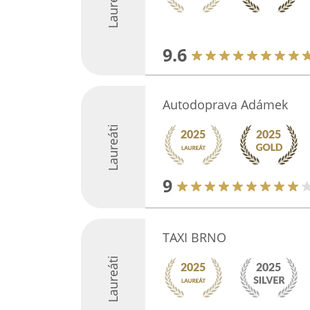
Laureáti
9.6
Autodoprava Adámek
Laureáti
9
TAXI BRNO
Laureáti