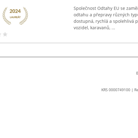
Společnost Odtahy EU se zaměřu
odtahu a přepravy různých typů
dostupná, rychlá a spolehlivá 
vozidel, karavanů, ...
B
KRS 0000749100 | R