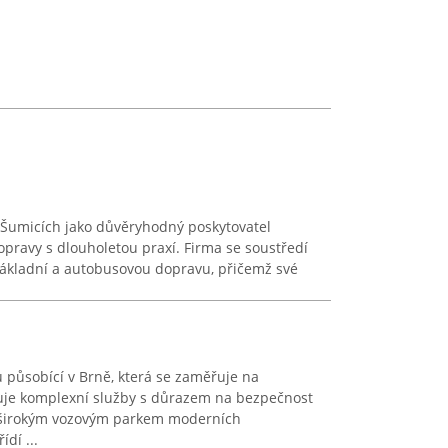
Šumicích jako důvěryhodný poskytovatel
opravy s dlouholetou praxí. Firma se soustředí
nákladní a autobusovou dopravu, přičemž své
 působící v Brně, která se zaměřuje na
tuje komplexní služby s důrazem na bezpečnost
e širokým vozovým parkem moderních
ídí ...