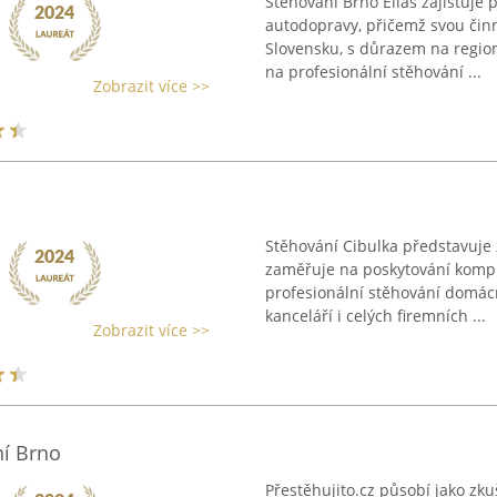
Stěhování Brno Eliáš zajišťuje 
autodopravy, přičemž svou činn
Slovensku, s důrazem na region
na profesionální stěhování ...
Zobrazit více >>
Stěhování Cibulka představuje z
zaměřuje na poskytování kompl
profesionální stěhování domácn
kanceláří i celých firemních ...
Zobrazit více >>
ní Brno
Přestěhujito.cz působí jako zku