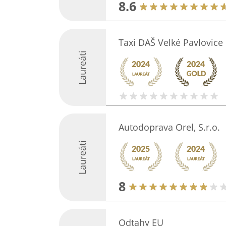
8.6
Taxi DAŠ Velké Pavlovice
Laureáti
Autodoprava Orel, S.r.o.
Laureáti
8
Odtahy EU