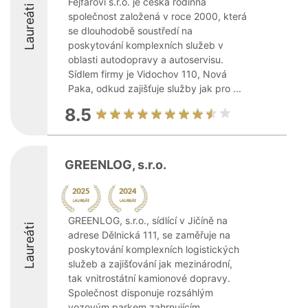
Fejfarovi s.r.o. je česká rodinná
Laureáti
společnost založená v roce 2000, která
se dlouhodobě soustředí na
poskytování komplexních služeb v
oblasti autodopravy a autoservisu.
Sídlem firmy je Vidochov 110, Nová
Paka, odkud zajišťuje služby jak pro ...
8.5
GREENLOG, s.r.o.
GREENLOG, s.r.o., sídlící v Jičíně na
Laureáti
adrese Dělnická 111, se zaměřuje na
poskytování komplexních logistických
služeb a zajišťování jak mezinárodní,
tak vnitrostátní kamionové dopravy.
Společnost disponuje rozsáhlým
vozovým parkem zahrnujícím ...