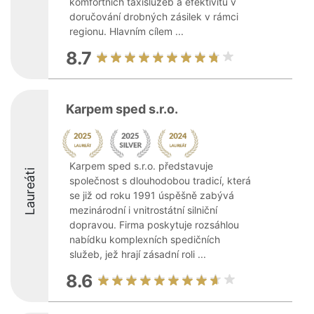
komfortních taxislužeb a efektivitu v
doručování drobných zásilek v rámci
regionu. Hlavním cílem ...
8.7
Karpem sped s.r.o.
Karpem sped s.r.o. představuje
Laureáti
společnost s dlouhodobou tradicí, která
se již od roku 1991 úspěšně zabývá
mezinárodní i vnitrostátní silniční
dopravou. Firma poskytuje rozsáhlou
nabídku komplexních spedičních
služeb, jež hrají zásadní roli ...
8.6