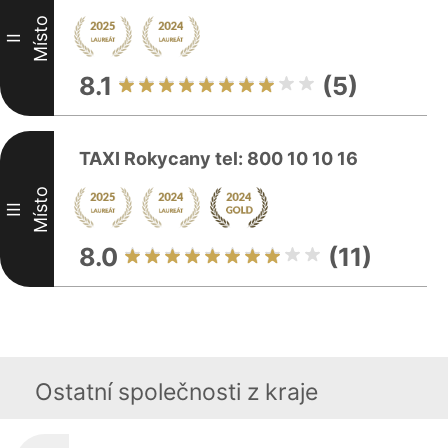
Místo
II
8.1
(5)
TAXI Rokycany tel: 800 10 10 16
Místo
III
8.0
(11)
Ostatní společnosti z kraje