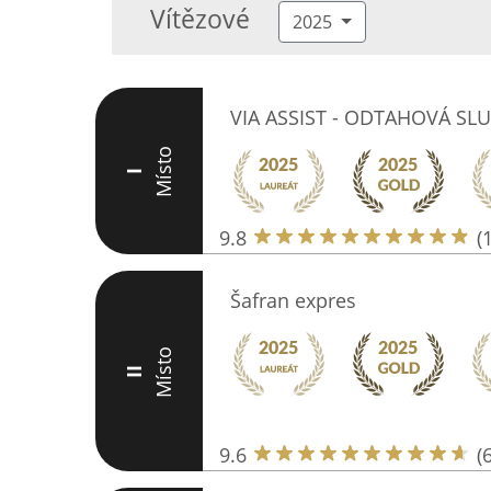
Vítězové
2025
VIA ASSIST - ODTAHOVÁ SL
Místo
I
9.8
(
Šafran expres
Místo
II
9.6
(