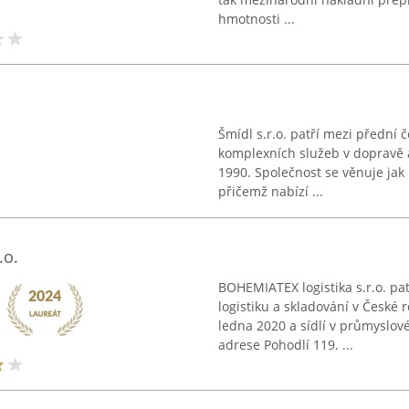
hmotnosti ...
Šmídl s.r.o. patří mezi přední
komplexních služeb v dopravě a 
1990. Společnost se věnuje jak 
přičemž nabízí ...
.o.
BOHEMIATEX logistika s.r.o. patř
logistiku a skladování v České 
ledna 2020 a sídlí v průmyslov
adrese Pohodlí 119. ...