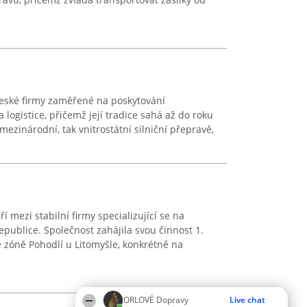
 české firmy zaměřené na poskytování
logistice, přičemž její tradice sahá až do roku
mezinárodní, tak vnitrostátní silniční přepravě,
í mezi stabilní firmy specializující se na
republice. Společnost zahájila svou činnost 1.
é zóně Pohodlí u Litomyšle, konkrétně na
ORLOVÉ Dopravy
Live chat