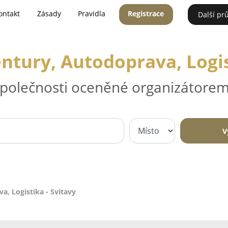
ontakt
Zásady
Pravidla
Registrace
Další pr
ntury, Autodoprava, Logist
 společnosti oceněné organizátorem
V
, Logistika - Svitavy