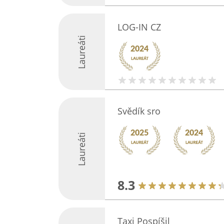
LOG-IN CZ
Laureáti
Svědík sro
Laureáti
8.3
Taxi Pospíšil