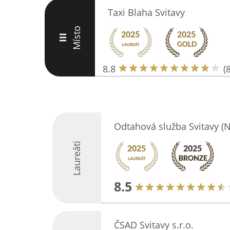
Taxi Blaha Svitavy
Místo
III
8.8
(
Odtahová služba Svitavy (
Laureáti
8.5
ČSAD Svitavy s.r.o.