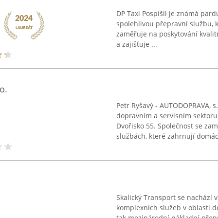
DP Taxi Pospíšil je známá pardu
spolehlivou přepravní službu, k
zaměřuje na poskytování kvalitn
a zajišťuje ...
o.
Petr Ryšavý - AUTODOPRAVA, s.r
dopravním a servisním sektoru
Dvořisko 55. Společnost se zaměř
službách, které zahrnují domácí
Skalický Transport se nachází 
komplexních služeb v oblasti dop
tak mezinárodní nákladní přepr