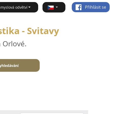
Přihlásit se
ůmyslová odvětví
ika - Svitavy
 Orlové.
yhledávání