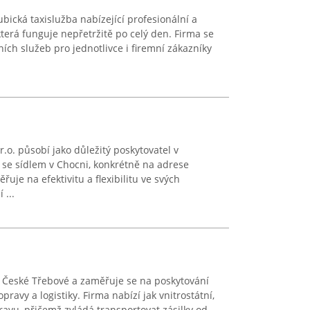
bická taxislužba nabízející profesionální a
terá funguje nepřetržitě po celý den. Firma se
ích služeb pro jednotlivce i firemní zákazníky
.o. působí jako důležitý poskytovatel v
 se sídlem v Chocni, konkrétně na adrese
uje na efektivitu a flexibilitu ve svých
 ...
v České Třebové a zaměřuje se na poskytování
ravy a logistiky. Firma nabízí jak vnitrostátní,
avu, přičemž zvládá transportovat zásilky od