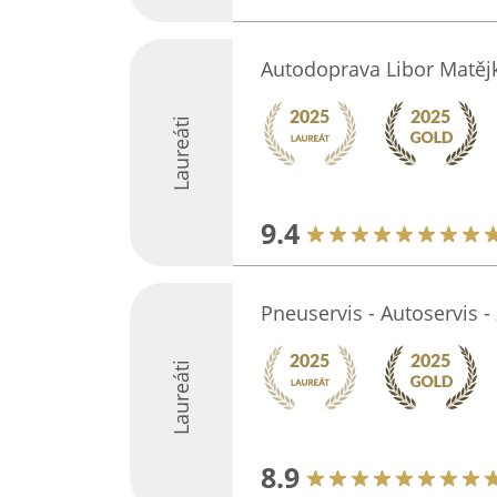
Autodoprava Libor Matěj
Laureáti
9.4
Pneuservis - Autoservis -
Laureáti
8.9