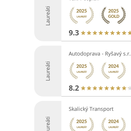
Laureáti
9.3
Autodoprava - Ryšavý s.r.
Laureáti
8.2
Skalický Transport
Laureáti