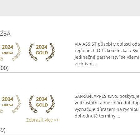
UŽBA
VIA ASSIST působí v oblasti od
regionech Orlickoústecka a Svit
jedinečné partnerství se všem
efektivní ...
100)
ŠAFRANEXPRES s.r.o. poskytuje
vnitrostátní a mezinárodní dopr
vyznačuje důrazem na rychlou 
dohodnuté termíny ...
Zobrazit více >>
69)