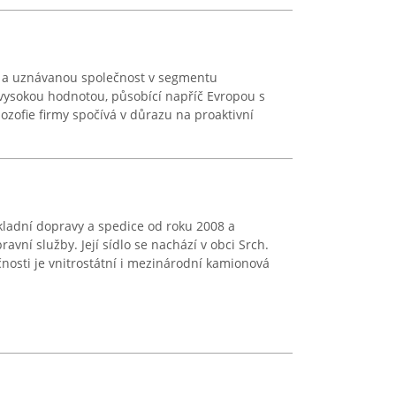
í a uznávanou společnost v segmentu
vysokou hodnotou, působící napříč Evropou s
ilozofie firmy spočívá v důrazu na proaktivní
ákladní dopravy a spedice od roku 2008 a
avní služby. Její sídlo se nachází v obci Srch.
čnosti je vnitrostátní i mezinárodní kamionová