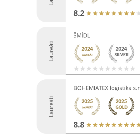
8.2
ŠMÍDL
Laureáti
BOHEMIATEX logistika s.r
Laureáti
8.8