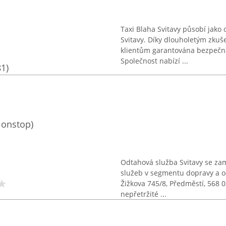
Taxi Blaha Svitavy působí jako
Svitavy. Díky dlouholetým zkuš
klientům garantována bezpečn
Společnost nabízí ...
81)
Nonstop)
Odtahová služba Svitavy se zam
služeb v segmentu dopravy a o
Žižkova 745/8, Předměstí, 568 0
nepřetržité ...