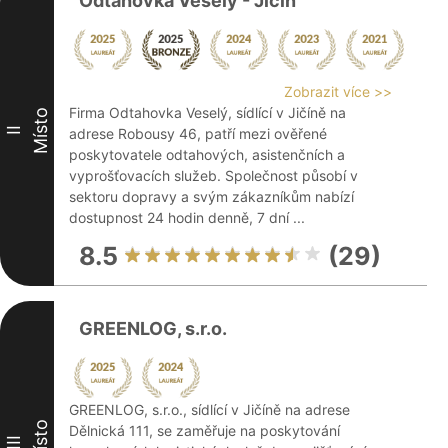
Odtahovka Veselý - Jičín
Zobrazit více >>
Firma Odtahovka Veselý, sídlící v Jičíně na
Místo
II
adrese Robousy 46, patří mezi ověřené
poskytovatele odtahových, asistenčních a
vyprošťovacích služeb. Společnost působí v
sektoru dopravy a svým zákazníkům nabízí
dostupnost 24 hodin denně, 7 dní ...
8.5
(29)
GREENLOG, s.r.o.
GREENLOG, s.r.o., sídlící v Jičíně na adrese
Místo
Dělnická 111, se zaměřuje na poskytování
III